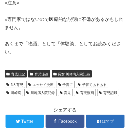
※注意※
※専門家ではないので医療的な説明に不備があるかもしれ
ません。
あくまで「物語」として「体験談」としてお読みくださ
い。
育児日記
育児漫画
長女 川崎病入院記録
3人育児
エッセイ漫画
子育て
子育てあるある
川崎病
川崎病入院記録
育児
育児漫画
育児記録
シェアする
Twitter
Facebook
はてブ