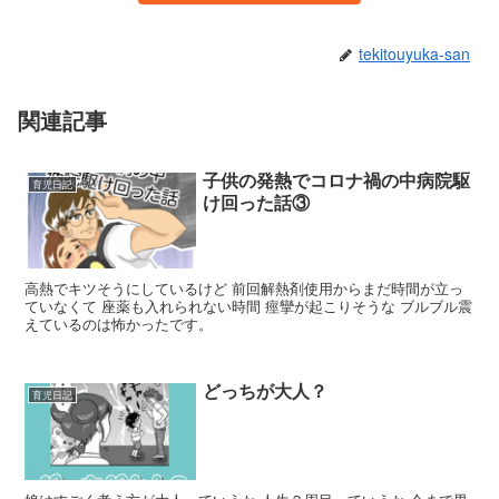
tekitouyuka-san
関連記事
子供の発熱でコロナ禍の中病院駆
育児日記
け回った話③
高熱でキツそうにしているけど 前回解熱剤使用からまだ時間が立っ
ていなくて 座薬も入れられない時間 痙攣が起こりそうな ブルブル震
えているのは怖かったです。
どっちが大人？
育児日記