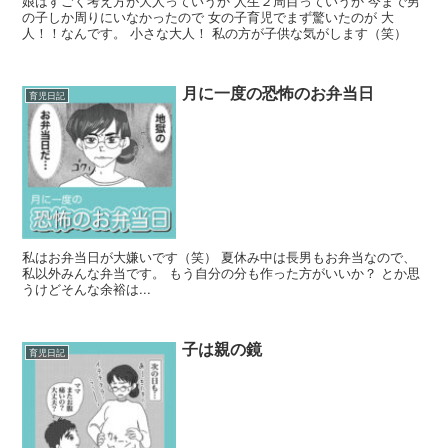
娘はすごく考え方が大人っていうか 人生２周目っていうか 今まで男
の子しか周りにいなかったので 女の子育児でまず驚いたのが 大
人！！なんです。 小さな大人！ 私の方が子供な気がします（笑）
月に一度の恐怖のお弁当日
育児日記
私はお弁当日が大嫌いです（笑） 夏休み中は長男もお弁当なので、
私以外みんな弁当です。 もう自分の分も作った方がいいか？ とか思
うけどそんな余裕は...
子は親の鏡
育児日記