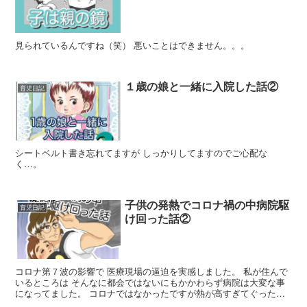
見られているんですね（笑） 悪いことはできません。。。
１歳の娘と一緒に入院した話②
育児日記
シートベルト書き忘れてますが しっかりしてますのでご心配な
く…。
子供の発熱でコロナ禍の中病院駆
育児日記
け回った話②
コロナ第７波の影響で 医療現場の逼迫を実感しました。 私が住んで
いるところは そんなに都会ではないにもかかわらず病院は大変な事
になってました。 コロナではなかったですが熱が高すぎてぐったり
でした。