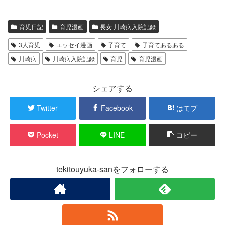
育児日記
育児漫画
長女 川崎病入院記録
3人育児
エッセイ漫画
子育て
子育てあるある
川崎病
川崎病入院記録
育児
育児漫画
シェアする
Twitter
Facebook
はてブ
Pocket
LINE
コピー
tekitouyuka-sanをフォローする