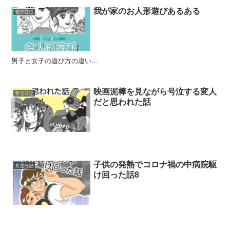
我が家のお人形遊びあるある
育児日記
男子と女子の遊び方の違い…
映画泥棒を見ながら号泣する変人
育児日記
だと思われた話
子供の発熱でコロナ禍の中病院駆
育児日記
け回った話8