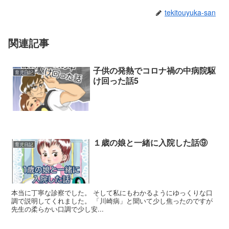
tekitouyuka-san
関連記事
子供の発熱でコロナ禍の中病院駆
育児日記
け回った話5
１歳の娘と一緒に入院した話⑨
育児日記
本当に丁寧な診察でした。 そして私にもわかるようにゆっくりな口
調で説明してくれました。 「川崎病」と聞いて少し焦ったのですが
先生の柔らかい口調で少し安...