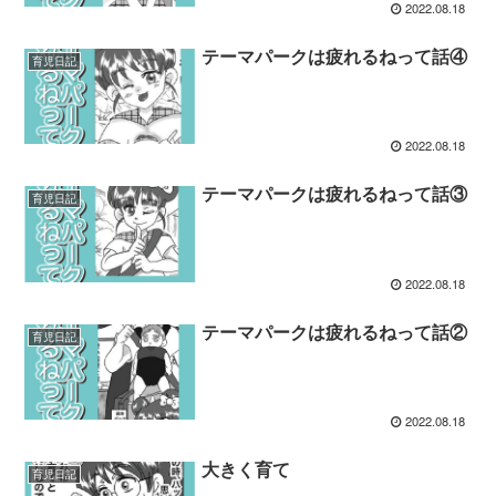
2022.08.18
テーマパークは疲れるねって話④
育児日記
2022.08.18
テーマパークは疲れるねって話③
育児日記
2022.08.18
テーマパークは疲れるねって話②
育児日記
2022.08.18
大きく育て
育児日記