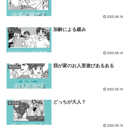
2022.08.18
加齢による緩み
育児日記
2022.08.18
我が家のお人形遊びあるある
育児日記
2022.08.18
どっちが大人？
育児日記
2022.08.18