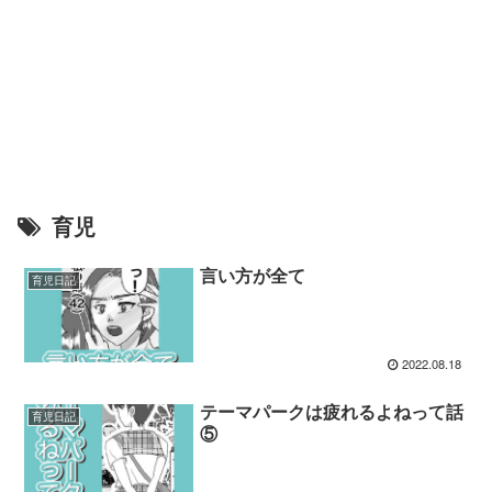
育児
言い方が全て
育児日記
2022.08.18
テーマパークは疲れるよねって話
育児日記
⑤