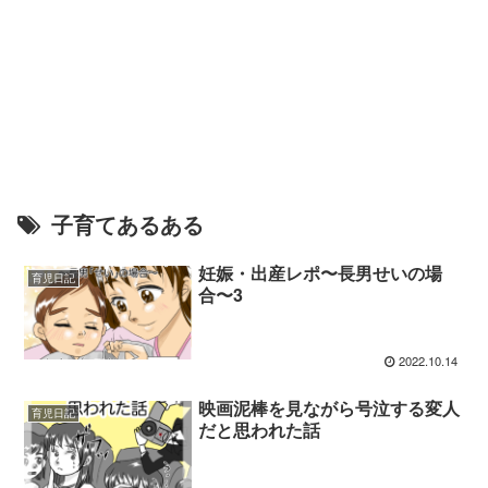
子育てあるある
妊娠・出産レポ〜長男せいの場
育児日記
合〜3
2022.10.14
映画泥棒を見ながら号泣する変人
育児日記
だと思われた話