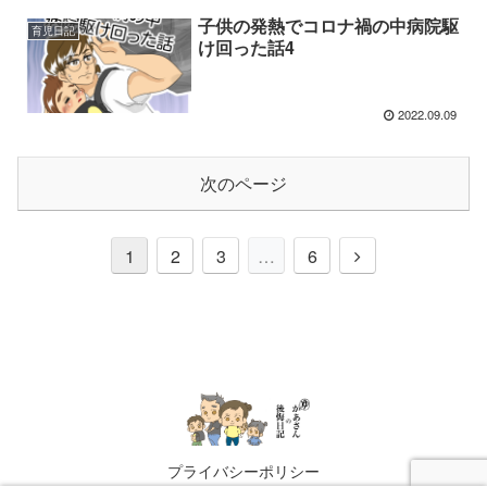
子供の発熱でコロナ禍の中病院駆
育児日記
け回った話4
2022.09.09
次のページ
1
2
3
…
6
プライバシーポリシー